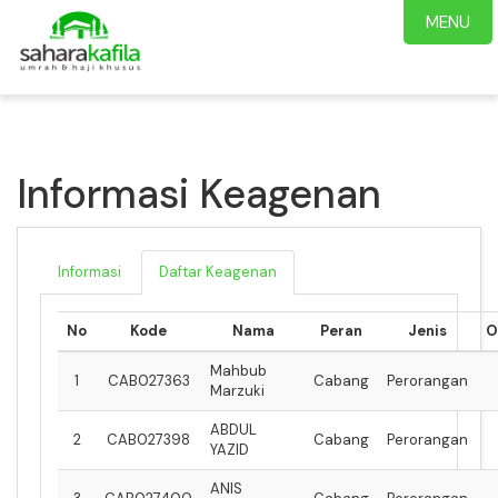
MENU
Informasi Keagenan
Informasi
Daftar Keagenan
No
Kode
Nama
Peran
Jenis
O
Mahbub
1
CAB027363
Cabang
Perorangan
Marzuki
ABDUL
2
CAB027398
Cabang
Perorangan
YAZID
ANIS