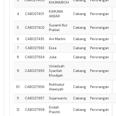
3
CAB027400
Cabang
Perorangan
KHUMAIROH
KARUNIA
4
CAB027401
Cabang
Perorangan
AKBAR
Susanti Nur
5
CAB027402
Cabang
Perorangan
Pratiwi
6
CAB027435
Ani Marlini
Cabang
Perorangan
7
CAB027933
Essa
Cabang
Perorangan
8
CAB027934
Julia
Cabang
Perorangan
Ustadzah
9
CAB027955
Syarifah
Cabang
Perorangan
Khodijah
Robhiatul
10
CAB027956
Cabang
Perorangan
Alawiyah
11
CAB027957
Sujarwanto
Cabang
Perorangan
Endah
12
CAB027958
Cabang
Perorangan
Prastiti