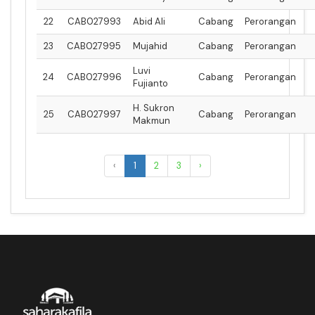
22
CAB027993
Abid Ali
Cabang
Perorangan
23
CAB027995
Mujahid
Cabang
Perorangan
Luvi
24
CAB027996
Cabang
Perorangan
Fujianto
H. Sukron
25
CAB027997
Cabang
Perorangan
Makmun
‹
1
2
3
›