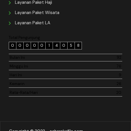
Layanan Paket Haji
Layanan Paket Wisata
Layanan Paket LA
Total Pengunjung
0
0
0
0
0
1
4
0
5
8
Bulan Ini
92
Minggu Ini
76
Hari Ini
9
Kemarin
26
Rata-Rata/Hari
20