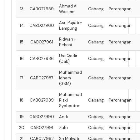
Ahmad Al
13
CAB027959
Cabang
Perorangan
Wasiem
Asri Pujiati -
14
CAB027960
Cabang
Perorangan
Lampung
Ridwan -
15
CAB027961
Cabang
Perorangan
Bekasi
Ust Qodir
16
CAB027986
Cabang
Perorangan
(Cab)
Muhammad
17
CAB027987
Idham
Cabang
Perorangan
(GSM)
Muhammad
18
CAB027989
Rizki
Cabang
Perorangan
Syahputra
19
CAB027990
Andi
Cabang
Perorangan
20
CAB027991
Zufri
Cabang
Perorangan
21
CAB027992
Sri Mulyati
Cabang
Perorangan