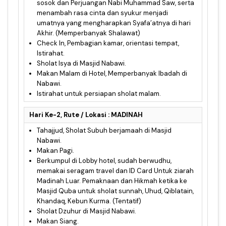
sosok dan Perjuangan Nabi Muhammad Saw, serta
menambah rasa cinta dan syukur menjadi
umatnya yang mengharapkan Syafa’atnya di hari
Akhir. (Memperbanyak Shalawat)
Check In, Pembagian kamar, orientasi tempat,
Istirahat.
Sholat Isya di Masjid Nabawi.
Makan Malam di Hotel, Memperbanyak Ibadah di
Nabawi.
Istirahat untuk persiapan sholat malam.
Hari Ke-2, Rute / Lokasi : MADINAH
Tahajjud, Sholat Subuh berjamaah di Masjid
Nabawi.
Makan Pagi.
Berkumpul di Lobby hotel, sudah berwudhu,
memakai seragam travel dan ID Card Untuk ziarah
Madinah Luar. Pemaknaan dan Hikmah ketika ke
Masjid Quba untuk sholat sunnah, Uhud, Qiblatain,
Khandaq, Kebun Kurma. (Tentatif)
Sholat Dzuhur di Masjid Nabawi.
Makan Siang.