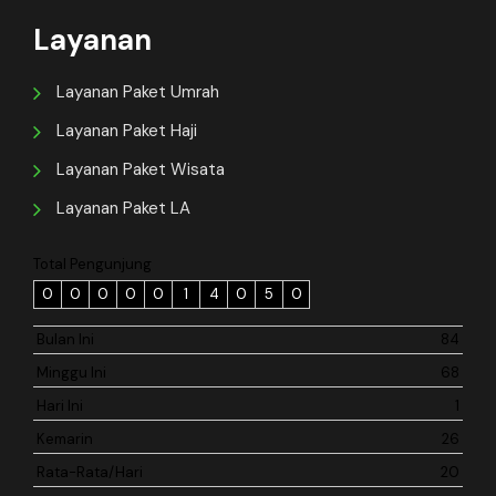
Layanan
Layanan Paket Umrah
Layanan Paket Haji
Layanan Paket Wisata
Layanan Paket LA
Total Pengunjung
0
0
0
0
0
1
4
0
5
0
Bulan Ini
84
Minggu Ini
68
Hari Ini
1
Kemarin
26
Rata-Rata/Hari
20