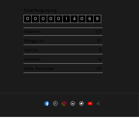
Total Pengunjung
0
0
0
0
0
1
4
0
6
9
Bulan Ini
103
Minggu Ini
87
Hari Ini
6
Kemarin
14
Rata-Rata/Hari
20