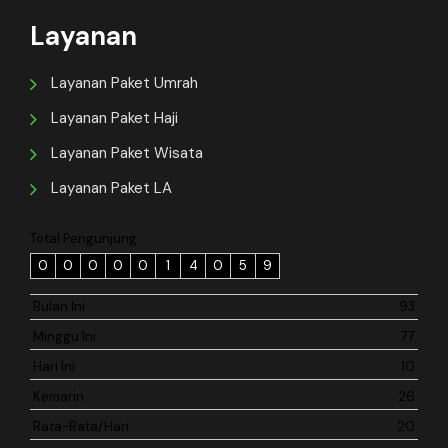
Layanan
Layanan Paket Umrah
Layanan Paket Haji
Layanan Paket Wisata
Layanan Paket LA
Total Pengunjung
0
0
0
0
0
1
4
0
5
9
Bulan Ini
93
Minggu Ini
77
Hari Ini
10
Kemarin
26
Rata-Rata/Hari
20